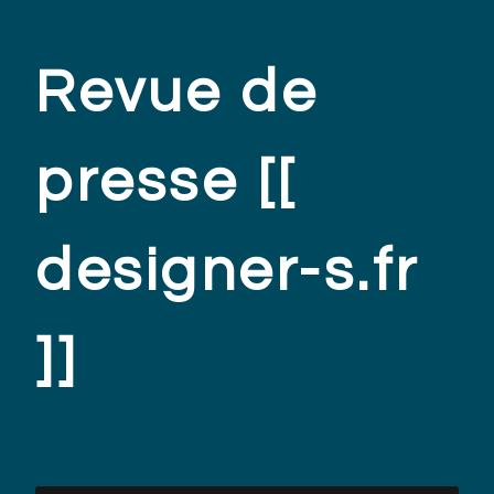
Revue de
presse [[
designer-s.fr
]]
.