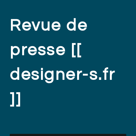
Revue de
presse [[
designer-s.fr
]]
.