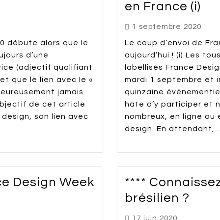
en France (i)
1 septembre 2020
0 débute alors que le
Le coup d’envoi de Fra
ujours d’une
aujourd’hui ! (i) Les t
ce (adjectif qualifiant
labellisés France Desi
et que le lien avec le «
mardi 1 septembre et i
lheureusement jamais
quinzaine événementie
jectif de cet article
hâte d’y participer et
e design, son lien avec
nombreux, en ligne ou e
design. En attendant, …
nce Design Week
**** Connaisse
brésilien ?
17 juin 2020