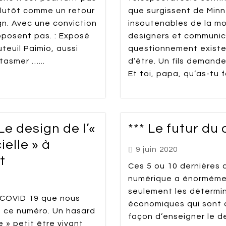
plutôt comme un retour
que surgissent de Minn
n. Avec une conviction
insoutenables de la mo
pposent pas. : Exposé
designers et communic
teuil Paimio, aussi
questionnement existen
tasmer …...
d’être. Un fils demande
Et toi, papa, qu’as-tu f
 Le design de l’«
*** Le futur d
ielle » à
9 juin 2020
t
Ces 5 ou 10 dernières 
numérique a énorméme
seulement les détermi
u COVID 19 que nous
économiques qui sont à
e ce numéro. Un hasard
façon d’enseigner le de
e » petit être vivant