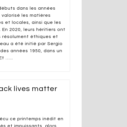
s débuts dans les années
 valorisé les matières
s et locales, ainsi que les
 En 2020, leurs héritiers ont
 résolument éthiques et
eau a été initié par Sergio
e des années 1950, dans un
t …...
lack lives matter
écu ce printemps inédit en
és et impuissants, alors