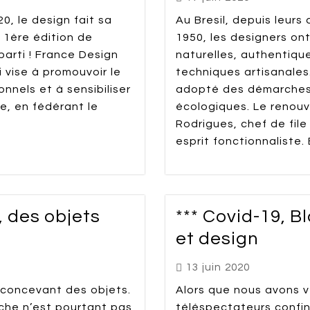
, le design fait sa
Au Bresil, depuis leur
 1ère édition de
1950, les designers ont
arti ! France Design
naturelles, authentique
vise à promouvoir le
techniques artisanales.
nnels et à sensibiliser
adopté des démarches
ue, en fédérant le
écologiques. Le renouv
Rodrigues, chef de fil
esprit fonctionnaliste. E
, des objets
*** Covid-19, B
et design
13 juin 2020
n concevant des objets.
Alors que nous avons v
oche n’est pourtant pas
téléspectateurs confin