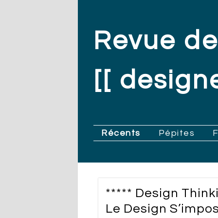
Revue de
[[ designe
.
Récents
Pépites
***** Design Thin
Le Design S’impo