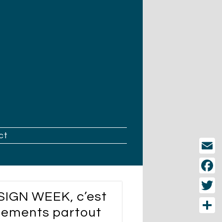
ct
Email
Face
IGN WEEK, c’est
Twitt
énements partout
Part