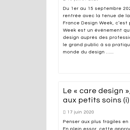
Du 1er au 15 septembre 2020
rentrée avec la tenue de la
France Design Week, c’est p
Week est un événement qui 
design auprès des professio
le grand public à sa pratiq
monde du design …...
Le « care design »
aux petits soins (i)
17 juin 2020
Penser aux plus fragiles e
En plein essor, cette appr