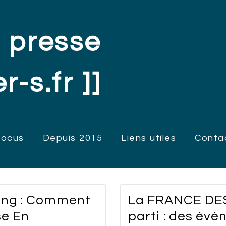
 presse
r-s.fr ]]
Focus
Depuis 2015
Liens utiles
Conta
king : Comment
La FRANCE DES
se En
parti : des év