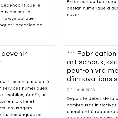
Extension du territoire
. Cependant que le
design numérique a auss
onavirus met à
ouvert …...
echno-symbolique
quer l’occasion de …...
r devenir
*** Fabricatio
r
artisanaux, col
peut-on vraime
d’innovations s
pour l’immense majorité
t services numériques
14 mai 2020
 et mobiles, SaaS), un
Depuis le début de la c
sur le marché et
nombreuses initiatives s
ers les usagers.
cherchent à répondre 
duits numériques ne