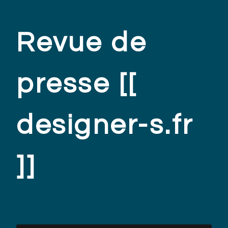
Revue de
presse [[
designer-s.fr
]]
.