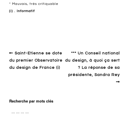
* Mauvais, très critiquable
(i) . Informatif
Design en Europe francophone
Pros du design
Saint-Etienne se dote
*** Un Conseil national
du premier Observatoire
du design, à quoi ça sert
du design de France (i)
? La réponse de sa
présidente, Sandra Rey
Recherche par mots clés