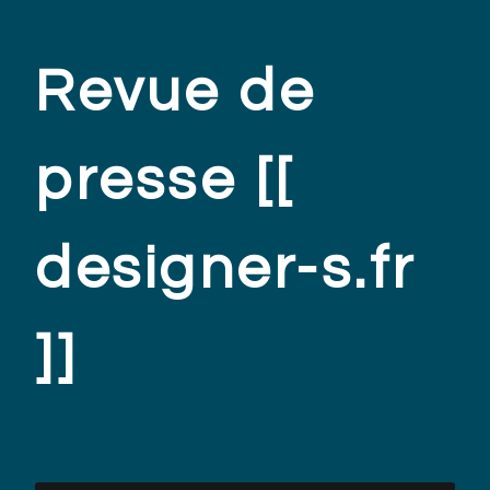
Revue de
presse [[
designer-s.fr
]]
.