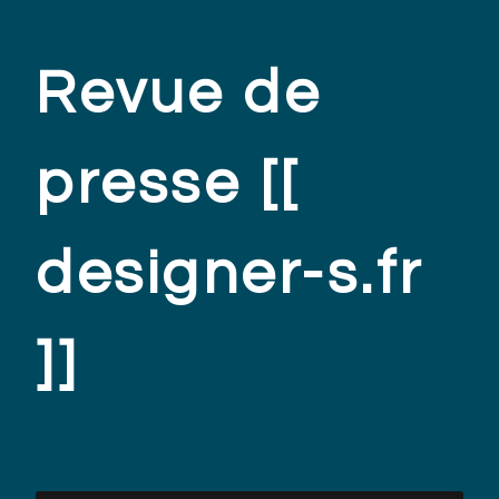
Revue de
presse [[
designer-s.fr
]]
.