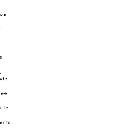
sur
t
se
,
onde
sée
, la
ments