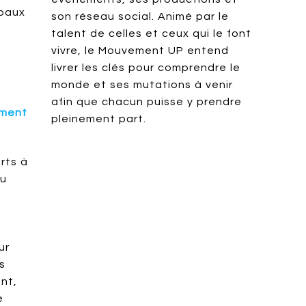
ipaux
son réseau social. Animé par le
t
talent de celles et ceux qui le font
vivre, le Mouvement UP entend
livrer les clés pour comprendre le
monde et ses mutations à venir
afin que chacun puisse y prendre
ment
pleinement part.
rts à
au
ur
s
nt,
e