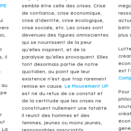
PE
semble être celle des crises. Crise
inéga
de confiance, crise économique,
ress
ui
crise d’identité, crise écologique,
actue
vers
crise sociale, etc. Les crises sont
bâtir
oi,
devenues des figures omniscientes
plus
qui se nourrissent de la peur
Lutt
t
qu’elles inspirent, et de la
créa
, il
paralysie qu’elles provoquent. Elles
écon
font désormais partie de notre
est l
.
quotidien, au point que leur
Comp
existence n’est que trop rarement
e au
remise en cause.
Le Mouvement UP
Pour 
upe
est né du refus de ce constat et
phil
de la certitude que les crises ne
sout
constituent nullement une fatalité.
créat
r
Il réunit des hommes et des
écon
out
femmes, jeunes ou moins jeunes,
géné
. La
responsables associatifs,