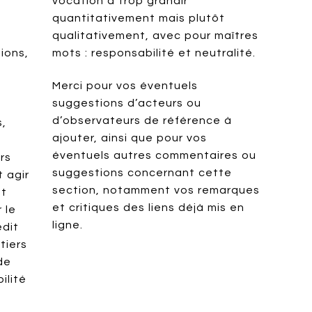
vocation à trop grandir
quantitativement mais plutôt
qualitativement, avec pour maîtres
tions,
mots : responsabilité et neutralité.
Merci pour vos éventuels
suggestions d’acteurs ou
d’observateurs de référence à
s,
ajouter, ainsi que pour vos
éventuels autres commentaires ou
rs
suggestions concernant cette
t agir
section, notamment vos remarques
et
et critiques des liens déjà mis en
 le
ligne.
édit
tiers
de
ilité