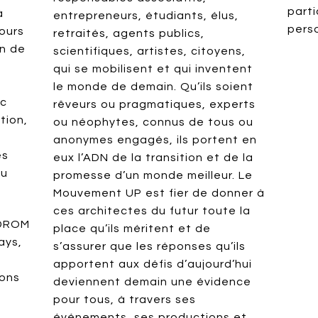
parti
à
entrepreneurs, étudiants, élus,
pers
ours
retraités, agents publics,
on de
scientifiques, artistes, citoyens,
qui se mobilisent et qui inventent
le monde de demain. Qu’ils soient
ec
rêveurs ou pragmatiques, experts
tion,
ou néophytes, connus de tous ou
anonymes engagés, ils portent en
ès
eux l’ADN de la transition et de la
du
promesse d’un monde meilleur. Le
Mouvement UP est fier de donner à
ces architectes du futur toute la
 DROM
place qu’ils méritent et de
ays,
s’assurer que les réponses qu’ils
apportent aux défis d’aujourd’hui
ions
deviennent demain une évidence
pour tous, à travers ses
événements, ses productions et