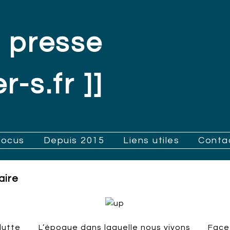
 presse
r-s.fr ]]
Focus
Depuis 2015
Liens utiles
Conta
aire
lutte
L’époque dans laquelle nous vivons
Face