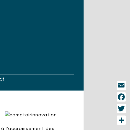
ct
Email
Face
Twitt
 à l’accroissement des
Part