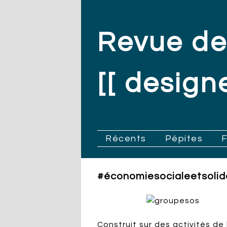
Revue de
[[ designe
.
Récents
Pépites
#économiesocialeetsolid
Construit sur des activités de 