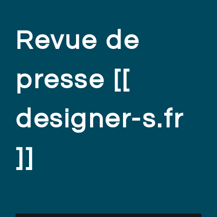
Revue de
presse [[
designer-s.fr
]]
.