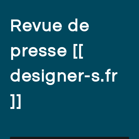
Revue de
presse [[
designer-s.fr
]]
.