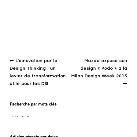
Design en général
Enseignement
France
Global design
School
Student
L’innovation par le
Mazda expose son
Design Thinking : un
design « Kodo » à la
levier de transformation
Milan Design Week 2015
utile pour les DSI
Recherche par mots clés
Articles récents par dates