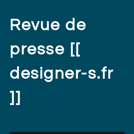
Revue de
presse [[
designer-s.fr
]]
.