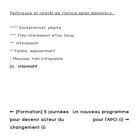
Pertinence et intérêt de l’article selon designer.s :
***** Exceptionnel, pépite
**** Très intéressant et/ou focus
*** Intéressant
** Faible, approximatif
* Mauvais, très critiquable
(i) . Informatif
Design en Europe francophone
[Formation] 5 journées
Un nouveau programme
pour devenir acteur du
pour l’APCI (i)
changement (i)