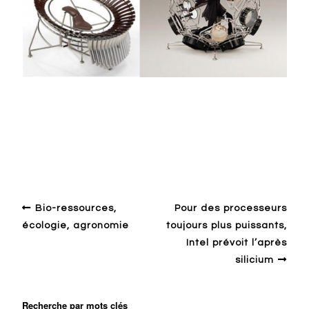
Design ailleurs
Biennale de design
Company
Culture
Emotion
Industry
Motion design
Music
Saint-
Etienne
Bio-ressources,
Pour des processeurs
écologie, agronomie
toujours plus puissants,
Intel prévoit l’après
silicium
Recherche par mots clés