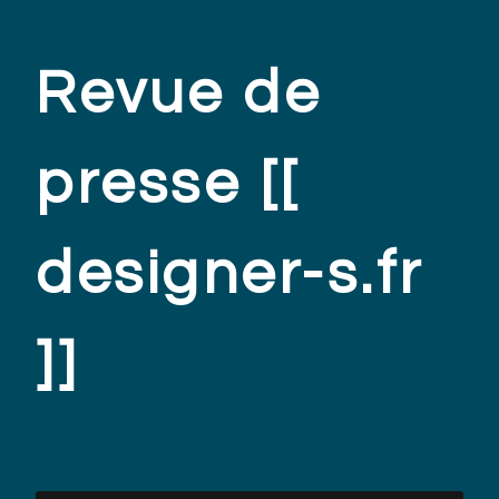
Revue de
presse [[
designer-s.fr
]]
.