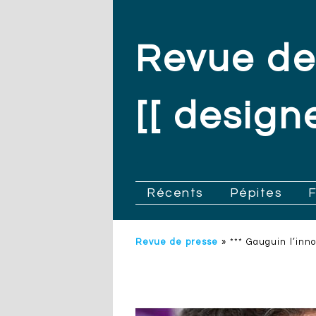
Revue de
[[ designe
.
Récents
Pépites
Revue de presse
»
*** Gauguin l’inn