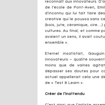
reconnaît aux innovateurs. D’
de l’école de Pont-Aven, Emi
d’inconnu qui lui fait faire de
créative qui le poussa sans 
(bois, jute, céramique, cire….
cultures. Au final, et comme p
avaient un sens, il avait cout
ensemble ».
Eternel insatisfait, Gaugu
innovateurs – qualité souvent
moins que de vaines agitat
dépasser ses doutes pour con
actuel appellerait cela une 
de « Test & Learn ».
Créer de l’inattendu
C’est ainsi que l’artiste asse