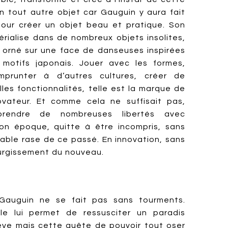
n tout autre objet car Gauguin y aura fait
pour créer un objet beau et pratique. Son
érialise dans de nombreux objets insolites,
, orné sur une face de danseuses inspirées
motifs japonais. Jouer avec les formes,
mprunter à d’autres cultures, créer de
lles fonctionnalités, telle est la marque de
vateur. Et comme cela ne suffisait pas,
 prendre de nombreuses libertés avec
on époque, quitte à être incompris, sans
table rase de ce passé. En innovation, sans
surgissement du nouveau.
 Gauguin ne se fait pas sans tourments.
ile lui permet de ressusciter un paradis
 rêve mais cette quête de pouvoir tout oser