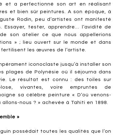
yé et a perfectionné son art en réalisant
res et bien sûr peintures. A son époque, à
guste Rodin, peu d’artistes ont manifesté
. Essayer, tester, apprendre… l’avidité de
 de son atelier ce que nous appellerions
tions » ; lieu ouvert sur le monde et dans
fertilisent les œuvres de l’artiste.
érament iconoclaste jusqu’à installer son
les plages de Polynésie où il séjourna dans
ie. Le résultat est connu : des toiles sur
plose, vivantes, voire empruntes de
igne sa célèbre peinture « D’où venons-
allons-nous ? » achevée à Tahiti en 1898.
semble »
guin possédait toutes les qualités que l’on