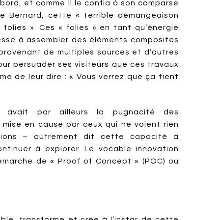
abord, et comme il le confia à son comparse
le Bernard, cette « terrible démangeaison
s folies ». Ces « folies » en tant qu’énergie
cesse à assembler des éléments composites
) provenant de multiples sources et d’autres
our persuader ses visiteurs que ces travaux
ume de leur dire : « Vous verrez que ça tient
in avait par ailleurs la pugnacité des
 mise en cause par ceux qui ne voient rien
ions – autrement dit cette capacité à
tinuer à explorer. Le vocable innovation
démarche de « Proof of Concept » (POC) ou
mble, transforme et crée à l’instar de cette