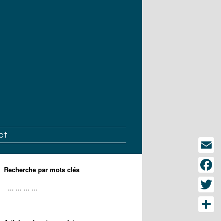
ct
Email
Recherche par mots clés
Face
Twitt
Part