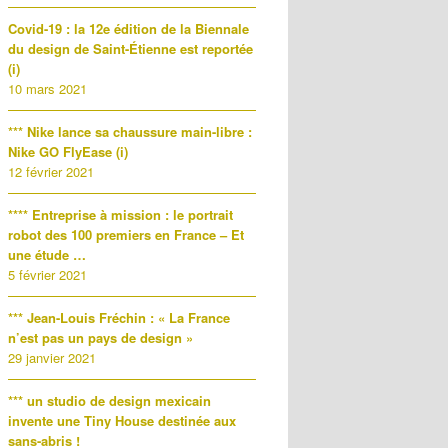
Covid-19 : la 12e édition de la Biennale
du design de Saint-Étienne est reportée
(i)
10 mars 2021
*** Nike lance sa chaussure main-libre :
Nike GO FlyEase (i)
12 février 2021
**** Entreprise à mission : le portrait
robot des 100 premiers en France – Et
une étude …
5 février 2021
*** Jean-Louis Fréchin : « La France
n’est pas un pays de design »
29 janvier 2021
*** un studio de design mexicain
invente une Tiny House destinée aux
sans-abris !