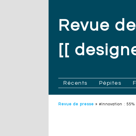
Revue de
[[ designe
.
Récents
Pépites
Revue de presse
»
#Innovation : 55%