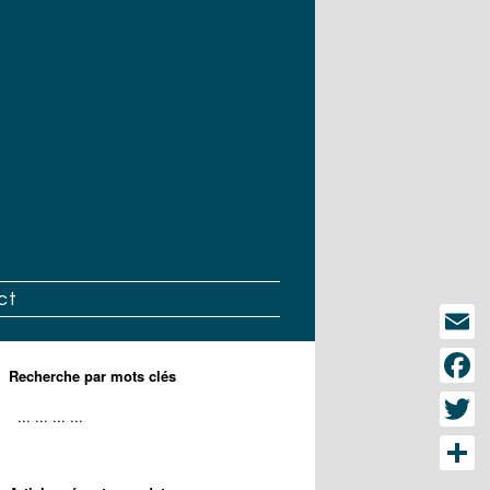
ct
Email
Recherche par mots clés
Face
Twitt
Part