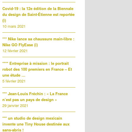
Covid-19 : la 12e édition de la Biennale
du design de Saint-Étienne est reportée
(i)
10 mars 2021
*** Nike lance sa chaussure main-libre :
Nike GO FlyEase (i)
12 février 2021
**** Entreprise à mission : le portrait
robot des 100 premiers en France – Et
une étude …
5 février 2021
*** Jean-Louis Fréchin : « La France
n’est pas un pays de design »
29 janvier 2021
*** un studio de design mexicain
invente une Tiny House destinée aux
sans-abris !