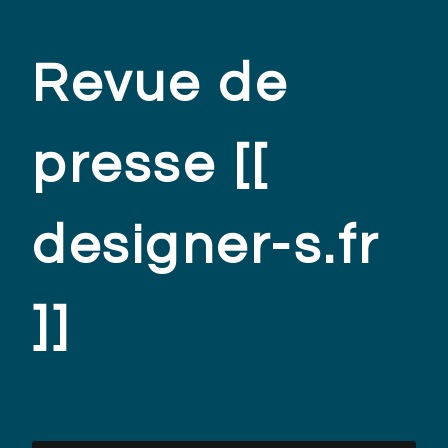
Revue de
presse [[
designer-s.fr
]]
.