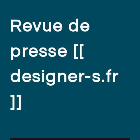
Revue de
presse [[
designer-s.fr
]]
.