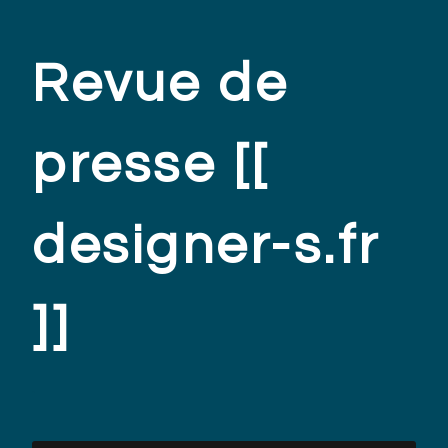
Revue de
presse [[
designer-s.fr
]]
.