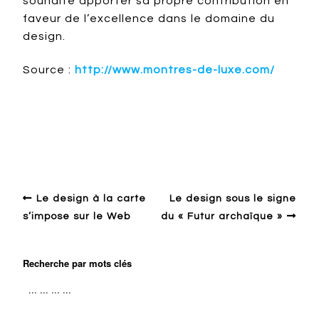
souhaite apporter sa propre contribution en
faveur de l’excellence dans le domaine du
design.
Source :
http://www.montres-de-luxe.com/
Design ailleurs
Global design
Luxury
Parcours
Le design à la carte
Le design sous le signe
s’impose sur le Web
du « Futur archaïque »
Recherche par mots clés