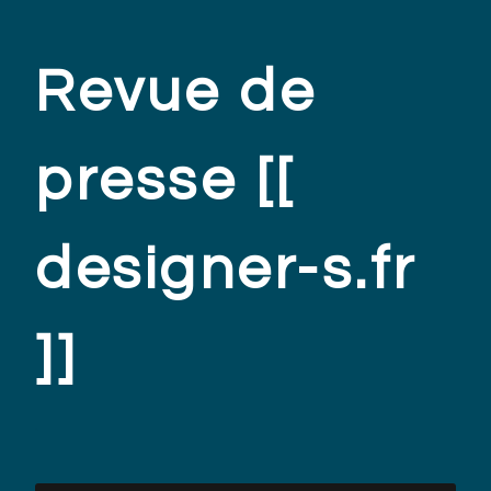
Revue de
presse [[
designer-s.fr
]]
.