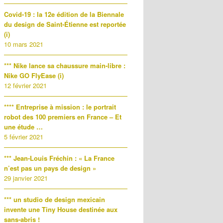
Covid-19 : la 12e édition de la Biennale
du design de Saint-Étienne est reportée
(i)
10 mars 2021
*** Nike lance sa chaussure main-libre :
Nike GO FlyEase (i)
12 février 2021
**** Entreprise à mission : le portrait
robot des 100 premiers en France – Et
une étude …
5 février 2021
*** Jean-Louis Fréchin : « La France
n’est pas un pays de design »
29 janvier 2021
*** un studio de design mexicain
invente une Tiny House destinée aux
sans-abris !