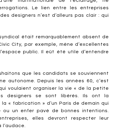
d’une multinationale de l’éclairage, ne
errogations. Le lien entre les entreprises
es designers n’est d’alleurs pas clair : qui
t syndical était remarquablement absent de
Civic City, par exemple, mène d’excellentes
l’espace public. Il eût été utile d’entendre
ouhaitons que les candidats se souviennent
line autonome. Depuis les années 60, c’est
ui voulaient organiser la vie « de la petite
es designers se sont libérés. Ils ont la
 la « fabrication » d’un Paris de demain qui
e ou un enfer pavé de bonnes intentions.
treprises, elles devront respecter leur
à l’audace.