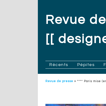
Revue de
[[ designe
.
Récents
Pépites
Revue de presse
»
**** Paris mise (e