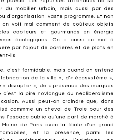
 de poésie. Les réponses attendues ne se
r du mobilier urbain, mais aussi par des
u d’organisation. Vaste programme. Et non
r on voit mal comment de coûteux objets
iples capteurs et gourmands en énergie
emps écologiques. On a aussi du mal à
béré par l’ajout de barrières et de plots en
nt-ils.
ine, c’est formidable, mais quand on entend
fabrication de la ville », d’« écosystème »,
e « disrupter », de « présence des marques
 c’est la pire novlangue du néolibéralisme
casion. Aussi peut-on craindre que, dans
utilisé commme un cheval de Troie pour des
ans l’espace public qu’une part de marché à
 Mairie de Paris avec la filiale d’un grand
utomobiles, et la présence, parmi les