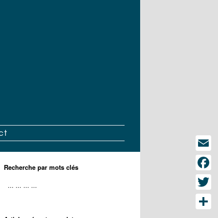
ct
Email
Recherche par mots clés
Face
Twitt
Part