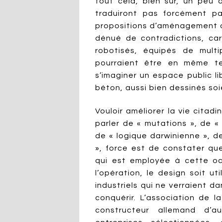
tout cela, bien sûr, un peu
traduiront pas forcément pa
propositions d’aménagement o
dénué de contradictions, ca
robotisés, équipés de mult
pourraient être en même t
s’imaginer un espace public li
béton, aussi bien dessinés soie
Vouloir améliorer la vie citad
parler de « mutations », de « 
de « logique darwinienne », d
», force est de constater que
qui est employée à cette oc
l’opération, le design soit 
industriels qui ne verraient d
conquérir. L’association de la
constructeur allemand d’a