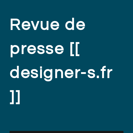
Revue de
presse [[
designer-s.fr
]]
.