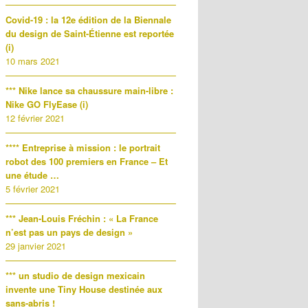
Covid-19 : la 12e édition de la Biennale
du design de Saint-Étienne est reportée
(i)
10 mars 2021
*** Nike lance sa chaussure main-libre :
Nike GO FlyEase (i)
12 février 2021
**** Entreprise à mission : le portrait
robot des 100 premiers en France – Et
une étude …
5 février 2021
*** Jean-Louis Fréchin : « La France
n’est pas un pays de design »
29 janvier 2021
*** un studio de design mexicain
invente une Tiny House destinée aux
sans-abris !