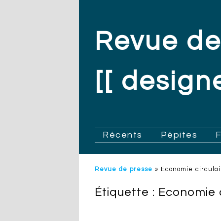
Revue de
[[ designe
.
Récents
Pépites
Revue de presse
»
Economie circulai
Étiquette :
Economie c