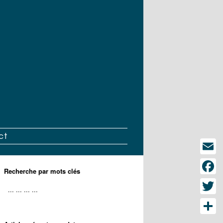
ct
Email
Recherche par mots clés
Face
Twitt
Part