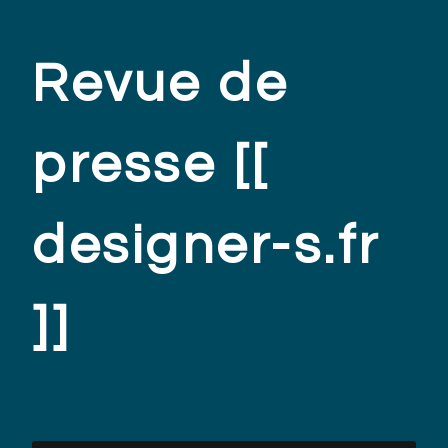
Revue de
presse [[
designer-s.fr
]]
.