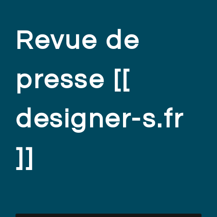
Revue de
presse [[
designer-s.fr
]]
.