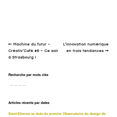
Design en général
Development
Economy
Entreprise
Financement
France
Industry
Policy
Strategy
Machine du futur –
L’innovation numérique
Créativ’Café #6 – Ce soir
en trois tendances
à Strasbourg !
Recherche par mots clés
Articles récents par dates
Saint-Etienne se dote du premier Observatoire du design de