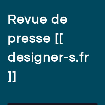
Revue de
presse [[
designer-s.fr
]]
.