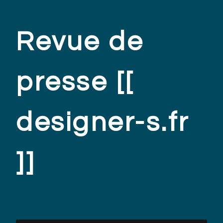
Revue de
presse [[
designer-s.fr
]]
.