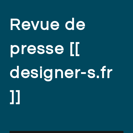
Revue de
presse [[
designer-s.fr
]]
.