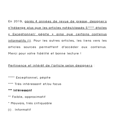
En 2019,
après 4 années de revue de presse, designer.s
n’héberge plus que les articles notés/classés 5***** étoiles
« Exceptionnel/ pépite » ainsi que certains contenus
informatifs (i)
. Pour les autres articles, les liens vers les
articles sources permettent d’accéder aux contenus.
Merci pour votre fidélité et bonne lecture !
Pertinence et intérêt de l’article selon designer.s
:
***** Exceptionnel, pépite
**** Très intéressant et/ou focus
*** Intéressant
** Faible, approximatif
* Mauvais, très critiquable
(i) . Informatif