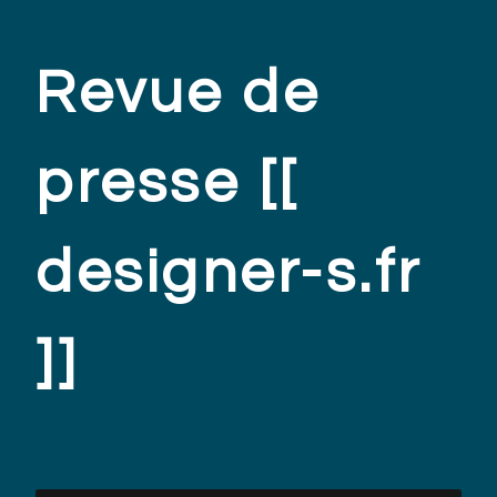
Revue de
presse [[
designer-s.fr
]]
.