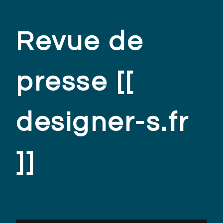
Revue de
presse [[
designer-s.fr
]]
.