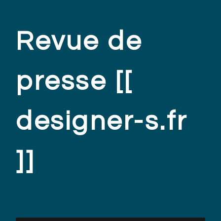
Revue de
presse [[
designer-s.fr
]]
.