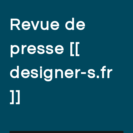
Revue de
presse [[
designer-s.fr
]]
.