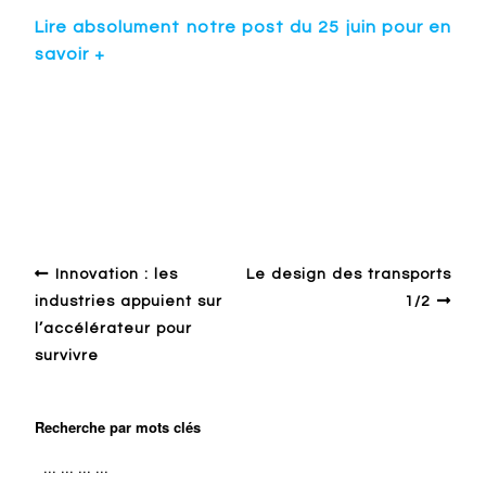
Lire absolument notre post du 25 juin pour en
savoir +
Autour du design
Alsace
Economy
Numérique
Start'Up
Strasbourg
Innovation : les
Le design des transports
industries appuient sur
1/2
l’accélérateur pour
survivre
Recherche par mots clés