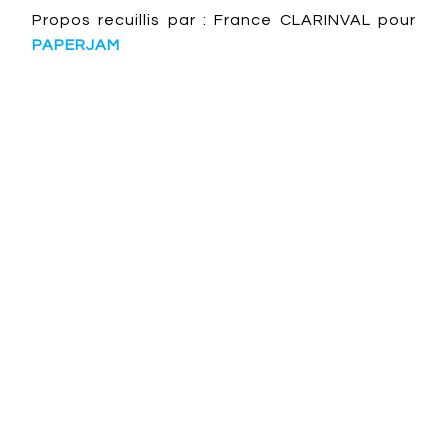
Propos recuillis par : France CLARINVAL pour
PAPERJAM
Design en Europe francophone
Culture
Emotion
Graphic design
signalétique