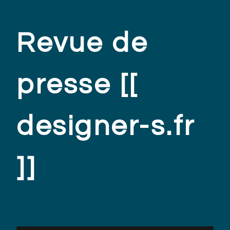
Revue de
presse [[
designer-s.fr
]]
.