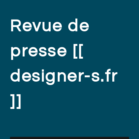
Revue de
presse [[
designer-s.fr
]]
.