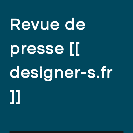
Revue de
presse [[
designer-s.fr
]]
.