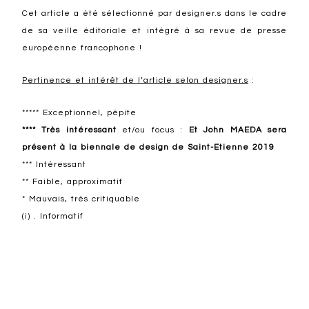
Cet article a été sélectionné par designer.s dans le cadre
de sa veille éditoriale et intégré à sa revue de presse
européenne francophone !
Pertinence et intérêt de l’article selon designer.s
:
***** Exceptionnel, pépite
**** Très intéressant
et/ou focus :
Et John MAEDA sera
présent à la biennale de design de Saint-Etienne 2019
*** Intéressant
** Faible, approximatif
* Mauvais, très critiquable
(i) . Informatif
Design en général