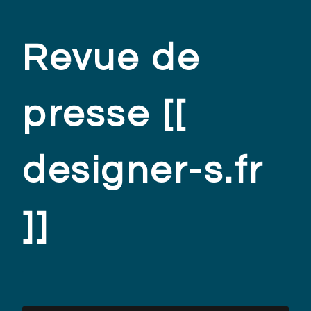
Revue de
presse [[
designer-s.fr
]]
.