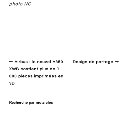
photo NC
Design ailleurs
Biennale de design
Economy
Financement
Policy
Saint-Etienne
Airbus : le nouvel A350
Design de partage
XWB contient plus de 1
000 pièces imprimées en
3D
Recherche par mots clés