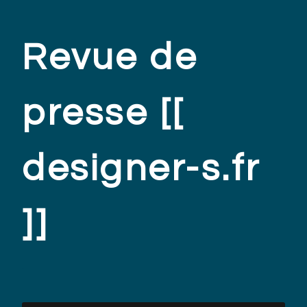
Revue de
presse [[
designer-s.fr
]]
.