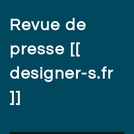
Revue de
presse [[
designer-s.fr
]]
.