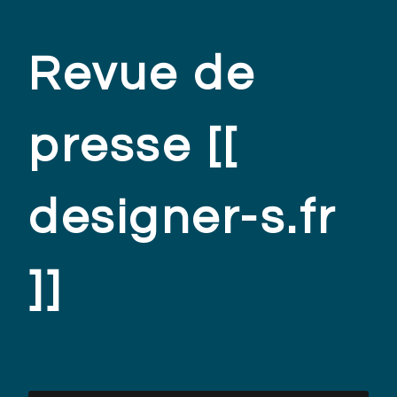
Revue de
presse [[
designer-s.fr
]]
.