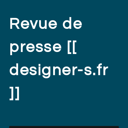
Revue de
presse [[
designer-s.fr
]]
.