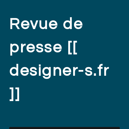
Revue de
presse [[
designer-s.fr
]]
.