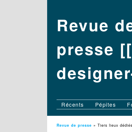
Revue d
presse [
designer-
.
Récents
Pépites
F
»
Tiers lieux dédiés
Revue de presse