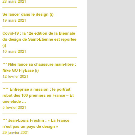
23 mars 2021
Se lancer dans le design (i)
19 mars 2021
Covid-19 : la 12e édition de la Biennale
du design de Saint-Étienne est reportée
(i)
10 mars 2021
*** Nike lance sa chaussure main-libre :
Nike GO FlyEase (i)
12 février 2021
**** Entreprise à mission : le portrait
robot des 100 premiers en France – Et
une étude …
5 février 2021
*** Jean-Louis Fréchin : « La France
n’est pas un pays de design »
29 janvier 2021