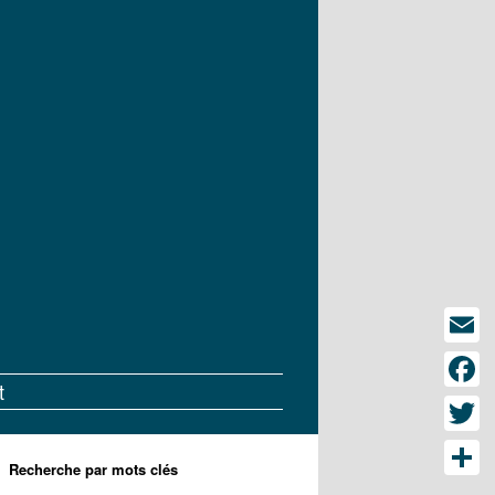
Emai
t
Face
Twitt
Recherche par mots clés
Parta