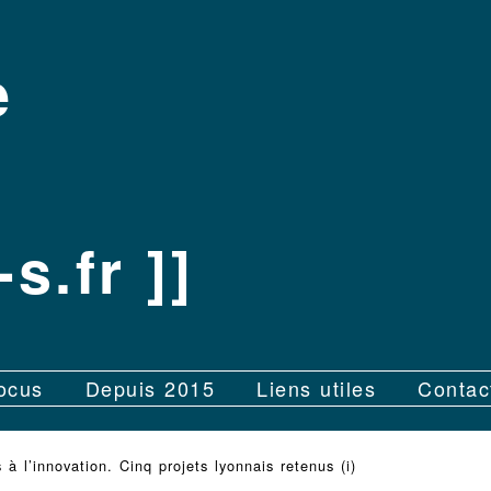
e
[
s.fr ]]
ocus
Depuis 2015
Liens utiles
Contac
 à l’innovation. Cinq projets lyonnais retenus (i)