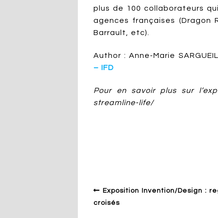
plus de 100 collaborateurs qui
agences françaises (Dragon R
Barrault, etc).
Author : Anne-Marie SARGUEIL, 
– IFD
Pour en savoir plus sur l’expo
streamline-life/
Design en général
Company
Culture
Emotion
Exposition Invention/Design : r
croisés