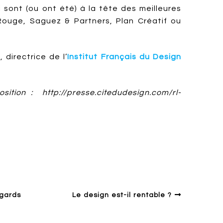
 sont (ou ont été) à la tête des meilleures
ouge, Saguez & Partners, Plan Créatif ou
directrice de l’
Institut Français du Design
sition : http://presse.citedudesign.com/rl-
Esthétique
History
Industry
egards
Le design est-il rentable ?