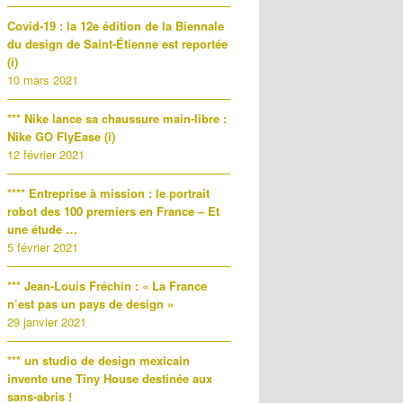
Covid-19 : la 12e édition de la Biennale
du design de Saint-Étienne est reportée
(i)
10 mars 2021
*** Nike lance sa chaussure main-libre :
Nike GO FlyEase (i)
12 février 2021
**** Entreprise à mission : le portrait
robot des 100 premiers en France – Et
une étude …
5 février 2021
*** Jean-Louis Fréchin : « La France
n’est pas un pays de design »
29 janvier 2021
*** un studio de design mexicain
invente une Tiny House destinée aux
sans-abris !