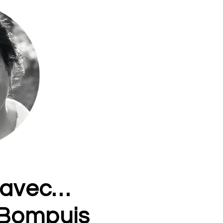
 avec…
 Bompuis