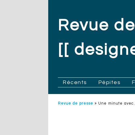
Revue de
[[ designe
.
Récents
Pépites
Revue de presse
»
Une minute avec