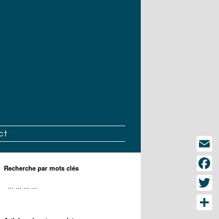
ct
Email
Recherche par mots clés
Face
Twitt
Part