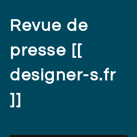
Revue de
presse [[
designer-s.fr
]]
.