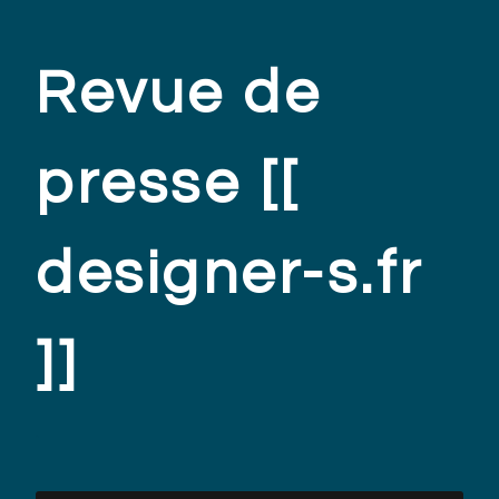
Revue de
presse [[
designer-s.fr
]]
.