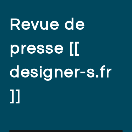
Revue de
presse [[
designer-s.fr
]]
.