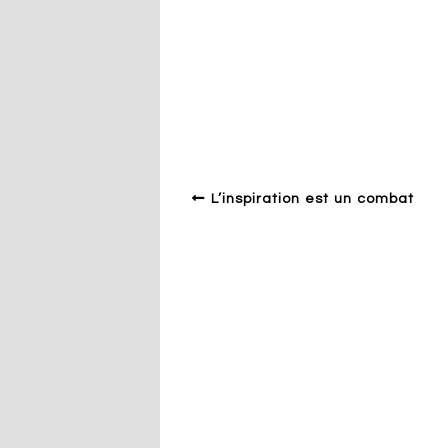
Design en Europe francophone
Art de vivre
Emotion
Exposit
supérieur
Style
L’inspiration est un combat