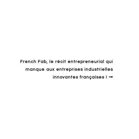
ion
Germany
History
Museum
Rhin
French Fab, le récit entrepreneurial qui
manque aux entreprises industrielles
innovantes françaises !