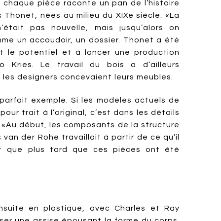
 chaque pièce raconte un pan de l’histoire
 Thonet, nées au milieu du XIXe siècle. «La
était pas nouvelle, mais jusqu’alors on
comme un accoudoir, un dossier. Thonet a été
ut le potentiel et à lancer une production
eo Kries. Le travail du bois a d’ailleurs
 les designers concevaient leurs meubles.
parfait exemple. Si les modèles actuels de
our trait à l’original, c’est dans les détails
. «Au début, les composants de la structure
 van der Rohe travaillait à partir de ce qu’il
est que plus tard que ces pièces ont été
 ensuite en plastique, avec Charles et Ray
iser une assise épousant la forme du corps.