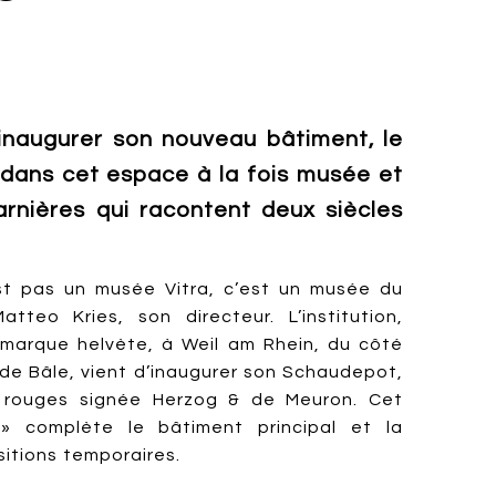
d’inaugurer son nouveau bâtiment, le
dans cet espace à la fois musée et
arnières qui racontent deux siècles
st pas un musée Vitra, c’est un musée du
tteo Kries, son directeur. L’institution,
marque helvète, à Weil am Rhein, du côté
 de Bâle, vient d’inaugurer son Schaudepot,
s rouges signée Herzog & de Meuron. Cet
» complète le bâtiment principal et la
sitions temporaires.