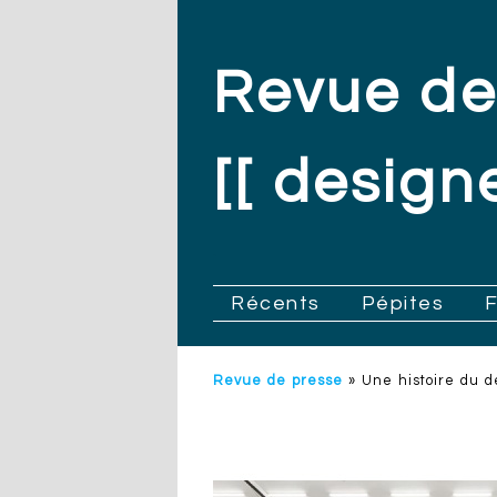
Revue de
[[ designe
.
Récents
Pépites
Revue de presse
»
Une histoire du 