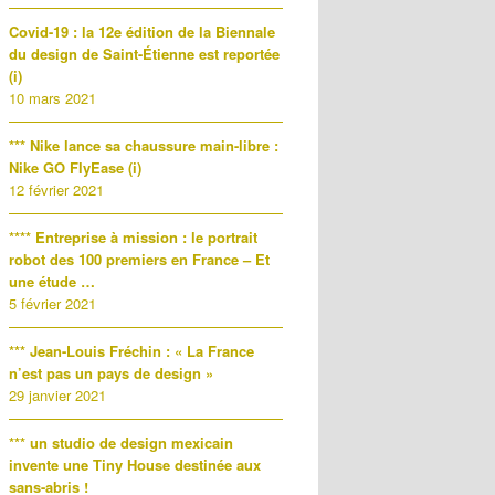
Covid-19 : la 12e édition de la Biennale
du design de Saint-Étienne est reportée
(i)
10 mars 2021
*** Nike lance sa chaussure main-libre :
Nike GO FlyEase (i)
12 février 2021
**** Entreprise à mission : le portrait
robot des 100 premiers en France – Et
une étude …
5 février 2021
*** Jean-Louis Fréchin : « La France
n’est pas un pays de design »
29 janvier 2021
*** un studio de design mexicain
invente une Tiny House destinée aux
sans-abris !