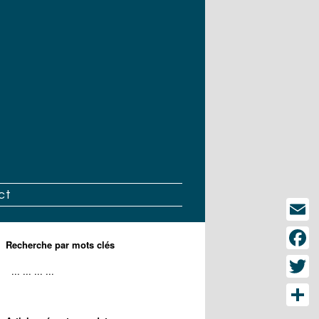
ct
Email
Recherche par mots clés
Face
Twitt
Part