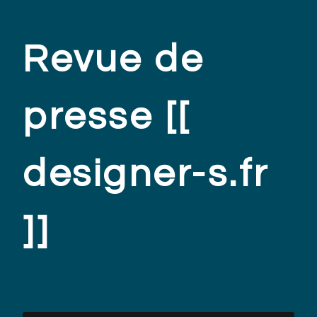
Revue de
presse [[
designer-s.fr
]]
.